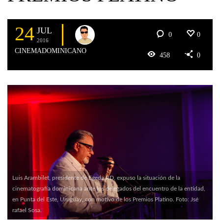
24
JUL
0
0
2016
CINEMADOMINICANO
458
0
Luis Arambilet, presidente de Egeda RD, expuso la situación de la
cinematografía dominicana ante los delegados del encuentro de la entidad,
en Punta del Este, Uruguay, con motivo de los Premios Platino. Foto: Jsé
rafael Sosa.