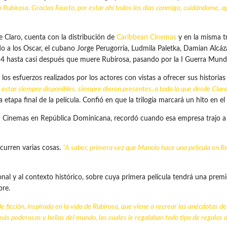
rio Rubirosa. Gracias Fausto, por estar ahí todos los días conmigo, cuidándome,
e Claro, cuenta con la distribución de
Caribbean Cinemas
y en la misma t
 a los Oscar, el cubano Jorge Perugorría, Ludmila Paletka, Damian Alcáza
14 hasta casi después que muere Rubirosa, pasando por la I Guerra Mundia
los esfuerzos realizados por los actores con vistas a ofrecer sus historia
 estar siempre disponibles, siempre dieron presentes, a todo lo que desde Claro s
 etapa final de la película. Confió en que la trilogía marcará un hito en el
 Cinemas en República Dominicana, recordó cuando esa empresa trajo a C
ocurren varias cosas.
“A saber, primera vez que Manolo hace una película en 
ional y al contexto histórico, sobre cuya primera película tendrá una premi
bre.
de ficción, inspirada en la vida de Rubirosa, que viene a recrear las anécdotas de 
s poderosas y bellas del mundo, las cuales le regalaban todo tipo de regalos de 