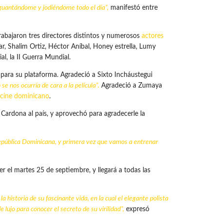
 aguantándome y jodiéndome todo el día”,
manifestó entre
rabajaron tres directores distintos y numerosos
actores
r, Shalim Ortiz, Héctor Aníbal, Honey estrella, Lumy
l, la II Guerra Mundial.
s para su plataforma. Agradeció a Sixto Incháustegui
e nos ocurría de cara a la película”.
Agradeció a Zumaya
cine dominicano
.
ardona al país, y aprovechó para agradecerle la
República Dominicana, y primera vez que vamos a entrenar
er el martes 25 de septiembre, y llegará a todas las
la historia de su fascinante vida, en la cual el elegante polista
lujo para conocer el secreto de su virilidad”,
expresó