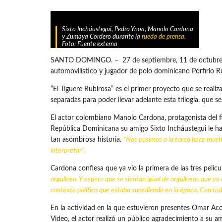
Sixto Incháustegui, Pedro Ynoa, Manolo Cardona
y Zumaya Cordero durante la
rueda de prensa
.
Foto: Fuente externa
SANTO DOMINGO. – 27 de septiembre, 11 de octubre y 15 d
automovilístico y jugador de polo dominicano Porfirio R
“El Tíguere Rubirosa” es el primer proyecto que se real
separadas para poder llevar adelante esta trilogía, que s
El actor colombiano Manolo Cardona, protagonista del fil
República Dominicana su amigo Sixto Incháustegui le ha
tan asombrosa historia.
“Nos pusimos a la tarea hace muchos
interpretar”.
Cardona confiesa que ya vio la primera de las tres pelíc
orgulloso. Y espero que se sientan igual de orgullosos que yo
contexto político que estaba sucediendo en la época. Con t
En la actividad en la que estuvieron presentes Omar Ac
Video, el actor realizó un público agradecimiento a su 