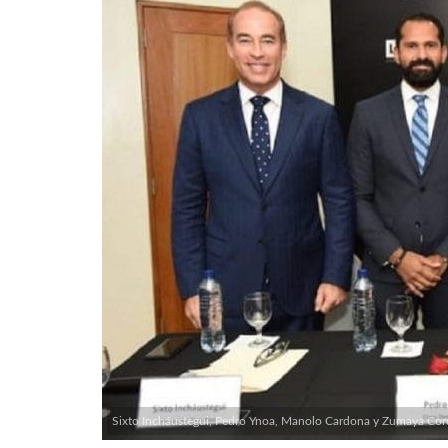
Sixto Incháustegui, Pedro Ynoa, Manolo Cardona y Zumaya Corde