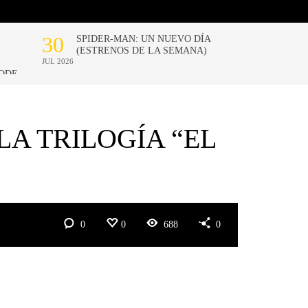
A TRILOGÍA “EL
0
0
688
0