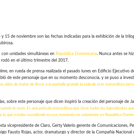
e noviembre son las fechas indicadas para la exhibición de la trilogía i
ubirosa.
iza con unidades simultáneas en
República Dominicana
. Nunca antes se hi
e rodó en el último trimestre del 2017.
me, en rueda de prensa realizada el pasado lunes en Edificio Ejecutivo d
bló de este personaje que en su momento desconocía, y se puso a investi
 años de tratar de llevar a la pantalla grande la vida de este maravilloso perso
ulas, sobre este personaje que dicen inspiró la creación del personaje de
 cuando la vean. Es una película maravillosa que tiene todos los ingredientes qu
odo lo que estaba sucediendo en ese momento no solamente en República Domini
osta vicepresidente de Claro, Gerty Valerio gerente de Comunicaciones, 
amigo Fausto Rojas, actor, dramaturgo y director de la Compañía Nacional 