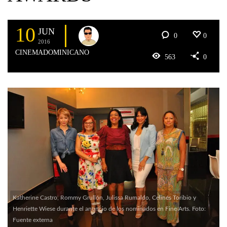
10
JUN
0
0
2016
CINEMADOMINICANO
563
0
Katherine Castro, Rommy Grullón, Julissa Rumaldo, Celinés Toribio y
Henriette Wiese durante el anuncio de los nominados en Fine Arts. Foto:
Fuente externa