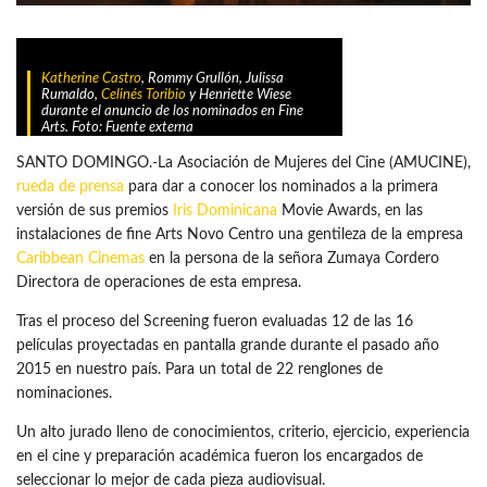
Katherine Castro
, Rommy Grullón, Julissa
Rumaldo,
Celinés Toribio
y Henriette Wiese
durante el anuncio de los nominados en Fine
Arts. Foto: Fuente externa
SANTO DOMINGO.-La Asociación de Mujeres del Cine (AMUCINE),
rueda de prensa
para dar a conocer los nominados a la primera
versión de sus premios
Iris Dominicana
Movie Awards, en las
instalaciones de fine Arts Novo Centro una gentileza de la empresa
Caribbean Cinemas
en la persona de la señora Zumaya Cordero
Directora de operaciones de esta empresa.
Tras el proceso del Screening fueron evaluadas 12 de las 16
películas proyectadas en pantalla grande durante el pasado año
2015 en nuestro país. Para un total de 22 renglones de
nominaciones.
Un alto jurado lleno de conocimientos, criterio, ejercicio, experiencia
en el cine y preparación académica fueron los encargados de
seleccionar lo mejor de cada pieza audiovisual.