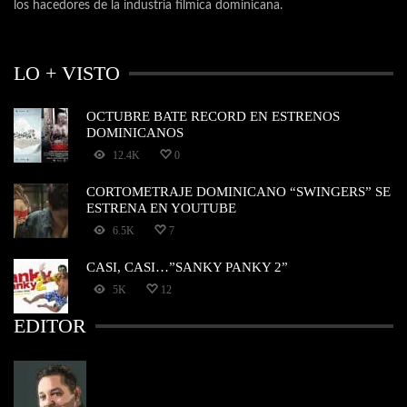
los hacedores de la industria fílmica dominicana.
LO + VISTO
OCTUBRE BATE RECORD EN ESTRENOS
DOMINICANOS
12.4K
0
CORTOMETRAJE DOMINICANO “SWINGERS” SE
ESTRENA EN YOUTUBE
6.5K
7
CASI, CASI…”SANKY PANKY 2”
5K
12
EDITOR