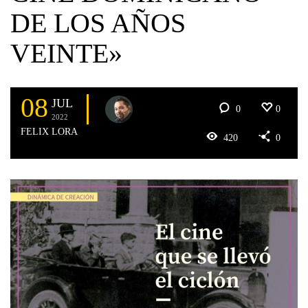
DE LOS AÑOS
VEINTE»
08
JUL
0
0
2022
FELIX LORA
420
0