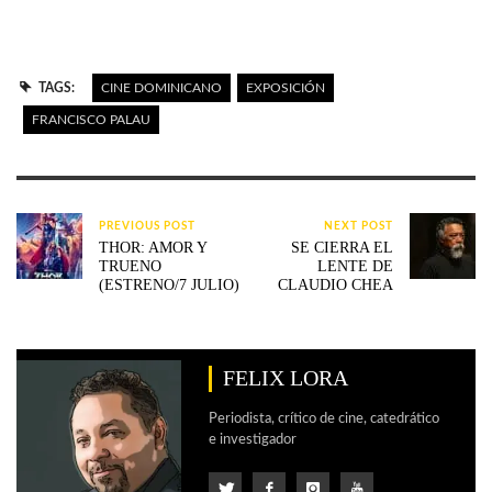
TAGS:
CINE DOMINICANO
EXPOSICIÓN
FRANCISCO PALAU
PREVIOUS POST
NEXT POST
THOR: AMOR Y
SE CIERRA EL
TRUENO
LENTE DE
(ESTRENO/7 JULIO)
CLAUDIO CHEA
FELIX LORA
Periodista, crítico de cine, catedrático
e investigador