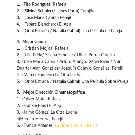
1. (Tito Rodríguez) Rafaela
2. (Silvina Schnicer/ Ulises Porra) Carajita
3. (José María Cabral) Perejil
4. (Tabare Blanchard) El App
5. (Oriol Estrada / Natalia Cabral) Una Película de Pareja
4.
Mejor Guion
1. (Cristian Mojica) Rafaela
2. (Ulla Prida/ Silvina Schnicer/ Ulises Porra) Carajita
3. (José María Cabral/ Arturo Arango/ Xenia Riveri/ Nuri
Duarte/ Alan González/ Joaquín Octavio González) Perejil
4. (Marcel Fondeur) La Otra Lucha
5. (Oriol Estrada / Natalia Cabral) Una Película Sobre Pareja
5.
Mejor Dirección Cinematográfica
1. (Oliver Mota) Rafaela
2. (Frankie Báez) El App
3. (Jaime Gómez) La Otra Lucha
4(Hernán Herrera) Perejil
5. (Francis Adames)
La Broma de la Justicia