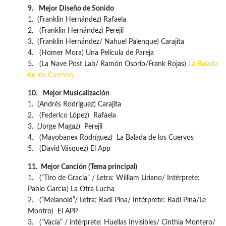
9.
Mejor Diseño de Sonido
1. (Franklin Hernández) Rafaela
2. (Franklin Hernández) Perejil
3. (Franklin Hernández/ Nahuel Palenque) Carajita
4. (Homer Mora) Una Película de Pareja
5. (La Nave Post Lab/ Ramón Osorio/Frank Rojas)
La Balada
de los Cuervos
10.
Mejor Musicalización
1. (Andrés Rodríguez) Carajita
2. (Federico López) Rafaela
3. (Jorge Magaz) Perejil
4. (Mayobanex Rodríguez) La Balada de los Cuervos
5. (David Vásquez) El App
11.
Mejor Canción (Tema principal)
1. (“Tiro de Gracia” / Letra: William Liriano/ Intérprete:
Pablo García) La Otra Lucha
2. (“Melanoid”/ Letra: Radi Pina/ Intérprete: Radi Pina/Le
Montro) El APP
3. (“Vacía” / intérprete: Huellas Invisibles/ Cinthia Montero/