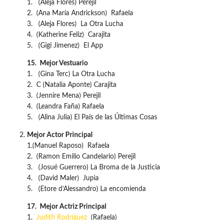
1. (Aleja Flores) Perejil
2. (Ana María Andrickson) Rafaela
3. (Aleja Flores) La Otra Lucha
4. (Katherine Feliz) Carajita
5. (Gigi Jimenez) El App
15.
Mejor Vestuario
1. (Gina Terc) La Otra Lucha
2. C (Natalia Aponte) Carajita
3. (Jennire Mena) Perejil
4. (Leandra Faña) Rafaela
5. (Alina Julia) El País de las Últimas Cosas
Mejor Actor Principal
1.(Manuel Raposo) Rafaela
2. (Ramon Emilio Candelario) Perejil
3. (Josué Guerrero) La Broma de la Justicia
4. (David Maler) Jupia
5. (Etore d’Alessandro) La encomienda
17.
Mejor Actriz Principal
1.
Judith Rodríguez
(Rafaela)