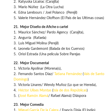
2. Katyuska Licairac (Carajita)
3. Mario Núñez (La Otra Lucha)
4. Edna Lerebours / Joel Polanco (Perejil)
5. Valerie Hernández Oloffson (El País de las Ultimas cosas)
21.
Mejor Diseño de Afiche o cartel
1. Maurice Sánchez/ Pardo Agency (Carajita),
2. Angurria (Rafaela)
3. Luis Miguel Molina (Perejil)
4. Leonela Gardemont (Balada de los Cuervos)
5. Oriol Estrada (Una película Sobre Parejas
22.
Mejor Documental
1. Victoria Apolinar (Morena(s),
2. Fernando Santos Díaz/
Tatiana Fernández
(
Vals de Santo
Domingo
)
3. Victoria Linares/ Wendy Muñoz (Lo que se Hereda),
4.
Héctor Ulises Montas
(
Isla de dos Repúblicas
)
5. (
José Ramón Alamá
/ Rafael Alamá) Diáspora
23.
Mejor Comedia
1.
Miguel García De la Calera
/ Francis Disla (El Indio)