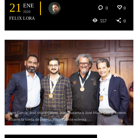
21
ENE
0
0
2020
FELIX LORA
557
0
Hans García, José María Cabral, Juan Basanta y José María Cabral Arzeno,
durante la rueda de prensa. Foto: Fuente externa