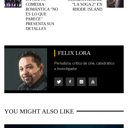
COMEDIA
“LA SOGA 2” EN
ROMÁNTICA “NO
RHODE ISLAND
ES LO QUE
PARECE”
PRESENTA SUS
DETALLES
FELIX LORA
Periodista, crítico de cine, catedrático
e investigador
YOU MIGHT ALSO LIKE