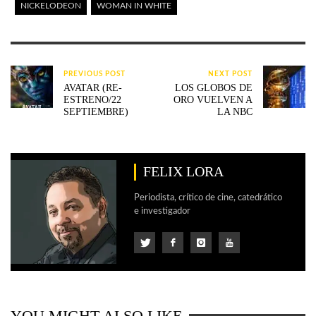
NICKELODEON
WOMAN IN WHITE
PREVIOUS POST
NEXT POST
AVATAR (RE-
LOS GLOBOS DE
ESTRENO/22
ORO VUELVEN A
SEPTIEMBRE)
LA NBC
FELIX LORA
Periodista, crítico de cine, catedrático
e investigador
YOU MIGHT ALSO LIKE