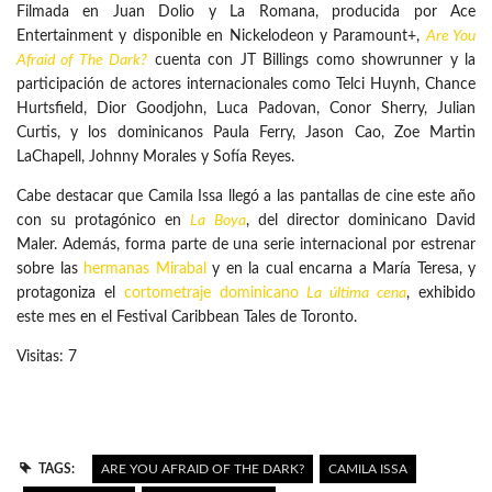
Filmada en Juan Dolio y La Romana, producida por Ace
Entertainment y disponible en Nickelodeon y Paramount+,
Are You
Afraid of The Dark?
cuenta con JT Billings como showrunner y la
participación de actores internacionales como Telci Huynh, Chance
Hurtsfield, Dior Goodjohn, Luca Padovan, Conor Sherry, Julian
Curtis, y los dominicanos Paula Ferry, Jason Cao, Zoe Martin
LaChapell, Johnny Morales y Sofía Reyes.
Cabe destacar que Camila Issa llegó a las pantallas de cine este año
con su protagónico en
La Boya
, del director dominicano David
Maler. Además, forma parte de una serie internacional por estrenar
sobre las
hermanas Mirabal
y en la cual encarna a María Teresa, y
protagoniza el
cortometraje dominicano
La última cena
, exhibido
este mes en el Festival Caribbean Tales de Toronto.
Visitas: 7
TAGS:
ARE YOU AFRAID OF THE DARK?
CAMILA ISSA