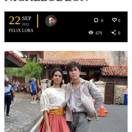
22
SEP
0
0
2022
FELIX LORA
679
0