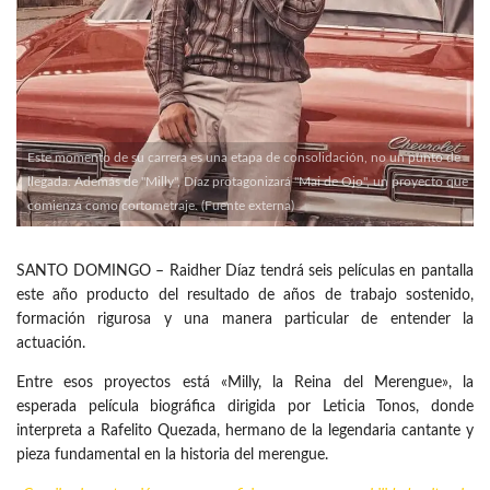
Este momento de su carrera es una etapa de consolidación, no un punto de
llegada. Además de "Milly", Díaz protagonizará "Mai de Ojo", un proyecto que
comienza como cortometraje. (Fuente externa)
SANTO DOMINGO – Raidher Díaz tendrá seis películas en pantalla
este año producto del resultado de años de trabajo sostenido,
formación rigurosa y una manera particular de entender la
actuación.
Entre esos proyectos está «Milly, la Reina del Merengue», la
esperada película biográfica dirigida por Leticia Tonos, donde
interpreta a Rafelito Quezada, hermano de la legendaria cantante y
pieza fundamental en la historia del merengue.