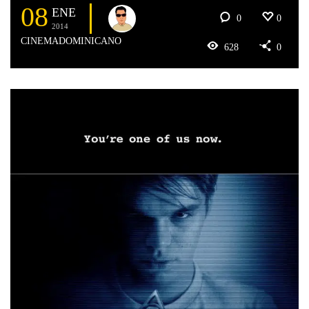
08
ENE
0
0
2014
CINEMADOMINICANO
628
0