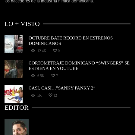
los hacedores de la industria fílmica dominicana.
LO + VISTO
OCTUBRE BATE RECORD EN ESTRENOS
DOMINICANOS
12.4K
0
CORTOMETRAJE DOMINICANO “SWINGERS” SE
ESTRENA EN YOUTUBE
6.5K
7
CASI, CASI…”SANKY PANKY 2”
5K
12
EDITOR