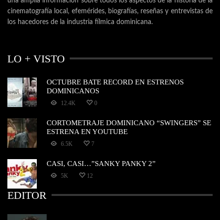
una amplia información sobre todos los aspectos de la historia de la
cinematografía local, efemérides, biografías, reseñas y entrevistas de
los hacedores de la industria fílmica dominicana.
LO + VISTO
OCTUBRE BATE RECORD EN ESTRENOS
DOMINICANOS
12.4K
0
CORTOMETRAJE DOMINICANO “SWINGERS” SE
ESTRENA EN YOUTUBE
6.5K
7
CASI, CASI…”SANKY PANKY 2”
5K
12
EDITOR