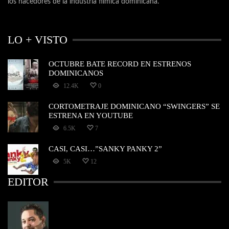
los hacedores de la industria fílmica dominicana.
LO + VISTO
OCTUBRE BATE RECORD EN ESTRENOS
DOMINICANOS
12.4K
0
CORTOMETRAJE DOMINICANO “SWINGERS” SE
ESTRENA EN YOUTUBE
6.5K
7
CASI, CASI…”SANKY PANKY 2”
5K
12
EDITOR