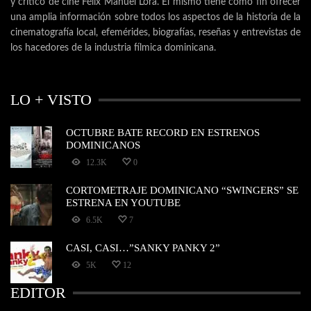
y crítico de cine Félix Manuel Lora. El mismo tiene como fin ofrecer
una amplia información sobre todos los aspectos de la historia de la
cinematografía local, efemérides, biografías, reseñas y entrevistas de
los hacedores de la industria fílmica dominicana.
LO + VISTO
OCTUBRE BATE RECORD EN ESTRENOS
DOMINICANOS
12.3K
0
CORTOMETRAJE DOMINICANO “SWINGERS” SE
ESTRENA EN YOUTUBE
6.5K
7
CASI, CASI…”SANKY PANKY 2”
5K
12
EDITOR