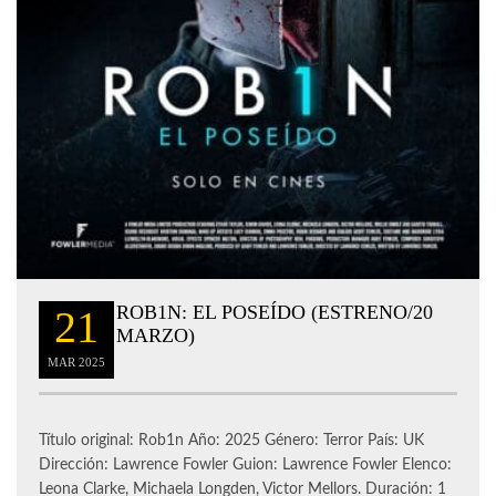
ROB1N: EL POSEÍDO (ESTRENO/20
21
MARZO)
MAR
2025
Título original: Rob1n Año: 2025 Género: Terror País: UK
Dirección: Lawrence Fowler Guion: Lawrence Fowler Elenco:
Leona Clarke, Michaela Longden, Victor Mellors. Duración: 1