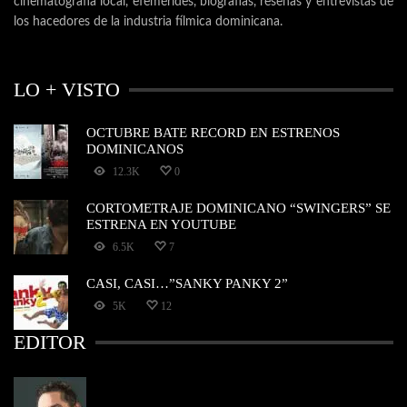
cinematografía local, efemérides, biografías, reseñas y entrevistas de
los hacedores de la industria fílmica dominicana.
LO + VISTO
OCTUBRE BATE RECORD EN ESTRENOS
DOMINICANOS
12.3K
0
CORTOMETRAJE DOMINICANO “SWINGERS” SE
ESTRENA EN YOUTUBE
6.5K
7
CASI, CASI…”SANKY PANKY 2”
5K
12
EDITOR