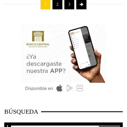
1
2
3
BÚSQUEDA