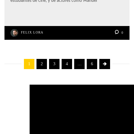
estudiantes de cine, y de actores como Manuel
FELIX LORA
0
1
2
3
4
…
6