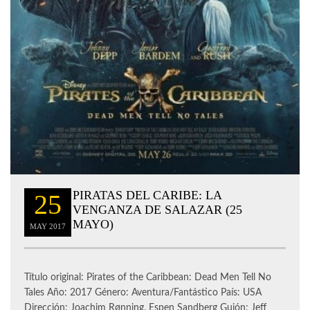
PIRATAS DEL CARIBE: LA
25
VENGANZA DE SALAZAR (25
MAYO)
MAY
2017
Título original: Pirates of the Caribbean: Dead Men Tell No
Tales Año: 2017 Género: Aventura/Fantástico País: USA
Dirección: Joachim Rønning, Espen Sandberg Guión: Jeff