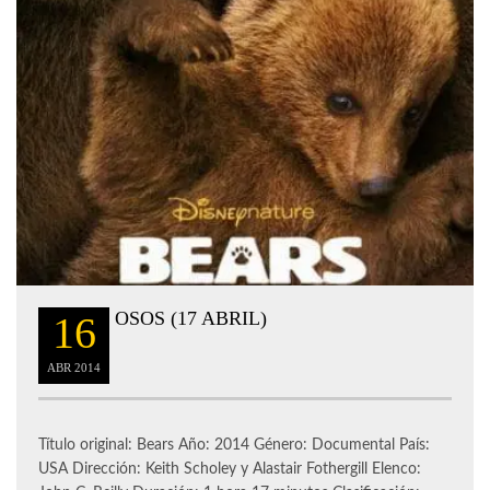
OSOS (17 ABRIL)
16
ABR
2014
Título original: Bears Año: 2014 Género: Documental País:
USA Dirección: Keith Scholey y Alastair Fothergill Elenco: