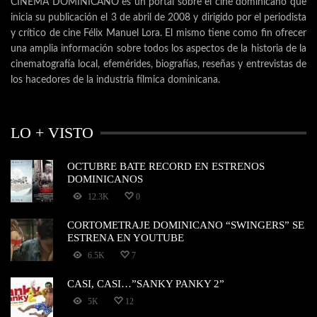
CINEMA DOMINICANO es un portal sobre el cine dominicano que
inicia su publicación el 3 de abril de 2008 y dirigido por el periodista
y crítico de cine Félix Manuel Lora. El mismo tiene como fin ofrecer
una amplia información sobre todos los aspectos de la historia de la
cinematografía local, efemérides, biografías, reseñas y entrevistas de
los hacedores de la industria fílmica dominicana.
LO + VISTO
OCTUBRE BATE RECORD EN ESTRENOS
DOMINICANOS
12.3K
0
CORTOMETRAJE DOMINICANO “SWINGERS” SE
ESTRENA EN YOUTUBE
6.5K
7
CASI, CASI…”SANKY PANKY 2”
5K
12