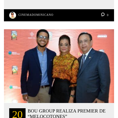
CINEMADOMINICANO
0
BOU GROUP REALIZA PREMIER DE
20
“MELOCOTONES”