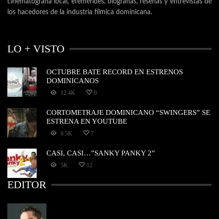
cinematografía local, efemérides, biografías, reseñas y entrevistas de
los hacedores de la industria fílmica dominicana.
LO + VISTO
OCTUBRE BATE RECORD EN ESTRENOS
DOMINICANOS
12.4K
0
CORTOMETRAJE DOMINICANO “SWINGERS” SE
ESTRENA EN YOUTUBE
6.5K
7
CASI, CASI…”SANKY PANKY 2”
5K
12
EDITOR