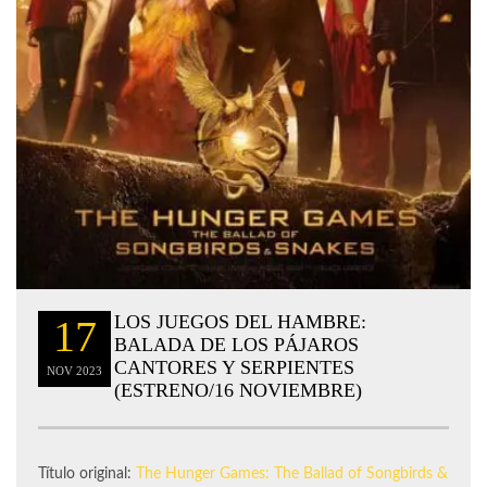
LOS JUEGOS DEL HAMBRE:
17
BALADA DE LOS PÁJAROS
CANTORES Y SERPIENTES
NOV
2023
(ESTRENO/16 NOVIEMBRE)
Título original:
The Hunger Games: The Ballad of Songbirds &