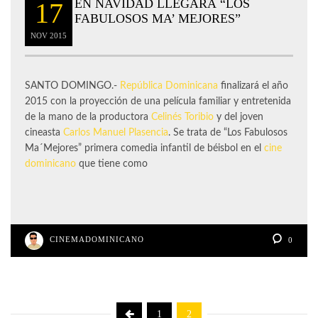
EN NAVIDAD LLEGARÁ “LOS
17
FABULOSOS MA’ MEJORES”
NOV
2015
SANTO DOMINGO.-
República Dominicana
finalizará el año
2015 con la proyección de una película familiar y entretenida
de la mano de la productora
Celinés Toribio
y del joven
cineasta
Carlos Manuel Plasencia
. Se trata de “Los Fabulosos
Ma´Mejores” primera comedia infantil de béisbol en el
cine
dominicano
que tiene como
CINEMADOMINICANO
0
1
2