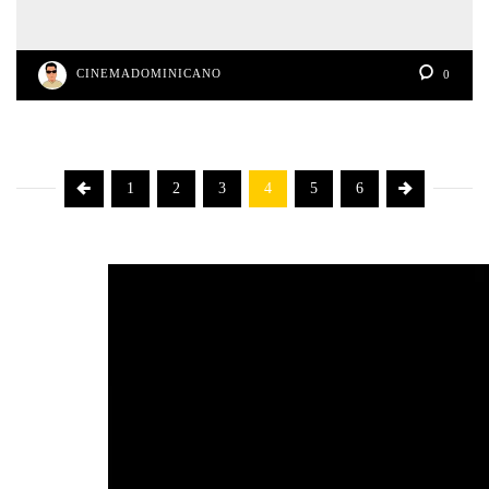
CINEMADOMINICANO
0
1
2
3
4
5
6