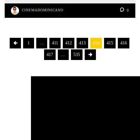
CINEMADOMINICANO
0
1
…
411
412
413
414
415
416
417
…
535