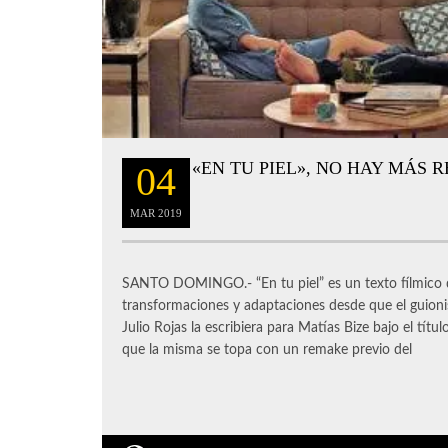
«EN TU PIEL», NO HAY MÁS R
04
MAR
2019
SANTO DOMINGO.- “En tu piel” es un texto fílmico 
transformaciones y adaptaciones desde que el guionis
Julio Rojas la escribiera para Matías Bize bajo el títu
que la misma se topa con un remake previo del