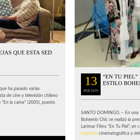
EJAS QUE ESTA SED
“EN TU PIEL
13
ESTILO BOHE
que ha pasado varias
FEB
2019
ta de cine y televisión chileno
lo “En la cama” (2005), puesto
SANTO DOMINGO. – En una noc
Bohemio Chic se realizó la prem
Larimar Films “En Tu Piel”, en 
industria
cinematográfica y del 