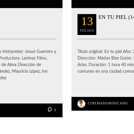
EN TU PIEL (
13
FEB
2019
s Intérpretes: Josué Guerrero y
Título original: En tu piel Añ
roductora: Larimar Films,
Dirección: Matías Bize Guion: 
ll de Alma Dirección de
Arias. Duración: 1 hora 40 minu
ández, Mauricio López, Ivo
comunes en una ciudad común
ndez
CINEMADOMINICANO
0