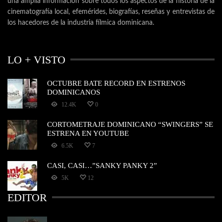
una amplia información sobre todos los aspectos de la historia de la
cinematografía local, efemérides, biografías, reseñas y entrevistas de
los hacedores de la industria fílmica dominicana.
LO + VISTO
OCTUBRE BATE RECORD EN ESTRENOS
DOMINICANOS
12.4K
0
CORTOMETRAJE DOMINICANO “SWINGERS” SE
ESTRENA EN YOUTUBE
6.5K
7
CASI, CASI…”SANKY PANKY 2”
5K
12
EDITOR