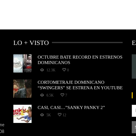
LO + VISTO
E
OCTUBRE BATE RECORD EN ESTRENOS
DOMINICANOS
12.3K
0
CORTOMETRAJE DOMINICANO
“SWINGERS” SE ESTRENA EN YOUTUBE
6.5K
7
CASI, CASI…”SANKY PANKY 2”
5K
12
ne
008