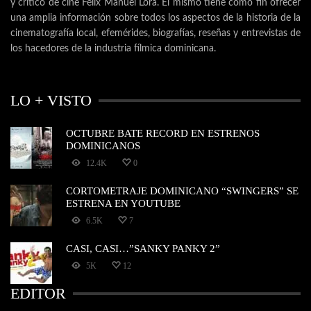
y crítico de cine Félix Manuel Lora. El mismo tiene como fin ofrecer
una amplia información sobre todos los aspectos de la historia de la
cinematografía local, efemérides, biografías, reseñas y entrevistas de
los hacedores de la industria fílmica dominicana.
LO + VISTO
OCTUBRE BATE RECORD EN ESTRENOS
DOMINICANOS
12.4K
0
CORTOMETRAJE DOMINICANO “SWINGERS” SE
ESTRENA EN YOUTUBE
6.5K
7
CASI, CASI…”SANKY PANKY 2”
5K
12
EDITOR