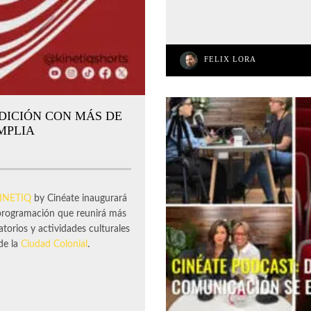
FELIX LORA
EDICIÓN CON MÁS DE
MPLIA
KINETIQ
by Cinéate inaugurará
 programación que reunirá más
torios y actividades culturales
de la
Ciudad Colonial
.