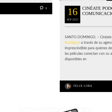
CINÉATE POD
16
0
COMUNICACI
SEP
2025
SANTO DOMINGO. – Cinéate P
Rodríguez
a través de su agenc
imprescindible para quienes d
las películas conectan con s
disponibles en
FELIX LORA