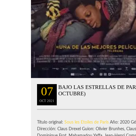
BAJO LAS ESTRELLAS DE PAR
07
OCTUBRE)
OCT
2021
Título original:
Sous les Etoiles de Paris
Año: 2020 Gén
Dirección: Claus Drexel Guion: Olivier Brunhes, Claus
Dominique Frot, Mahamadou Yaffa, Jean-Henri Comp