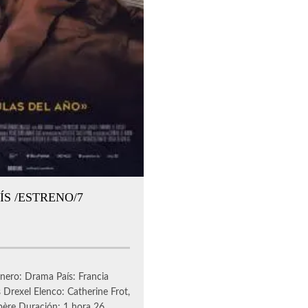
ÍS /ESTRENO/7
ero: Drama País: Francia
 Drexel Elenco: Catherine Frot,
ère Duración: 1 hora 26