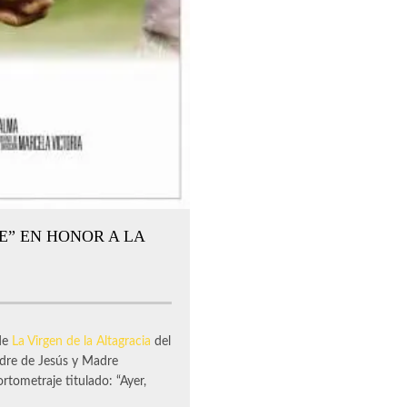
E” EN HONOR A LA
de
La Virgen de la Altagracia
del
adre de Jesús y Madre
tometraje titulado: “Ayer,