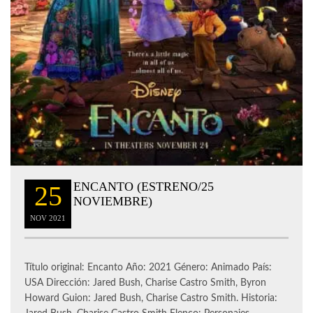
ENCANTO (ESTRENO/25
25
NOVIEMBRE)
NOV
2021
Título original: Encanto Año: 2021 Género: Animado País:
USA Dirección: Jared Bush, Charise Castro Smith, Byron
Howard Guion: Jared Bush, Charise Castro Smith. Historia: