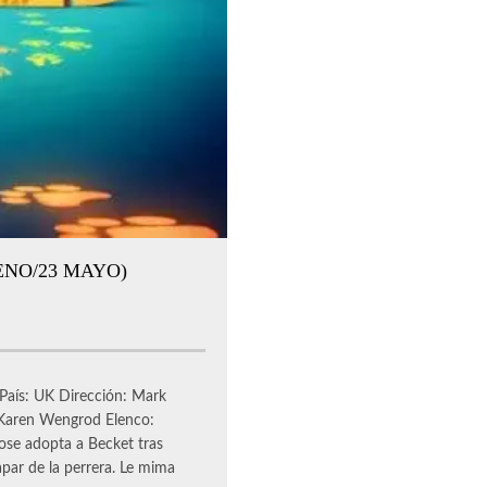
ENO/23 MAYO)
 País: UK Dirección: Mark
 Karen Wengrod Elenco:
ose adopta a Becket tras
apar de la perrera. Le mima