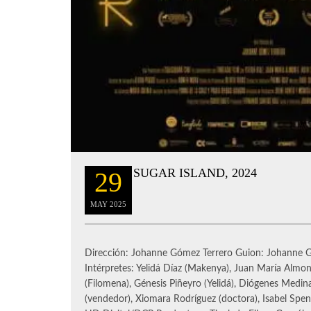
SUGAR ISLAND, 2024
29
MAY
2025
Dirección: Johanne Gómez Terrero Guion: Johanne G
Intérpretes: Yelidá Díaz (Makenya), Juan María Almo
(Filomena), Génesis Piñeyro (Yelidá), Diógenes Medina
(vendedor), Xiomara Rodríguez (doctora), Isabel Sp