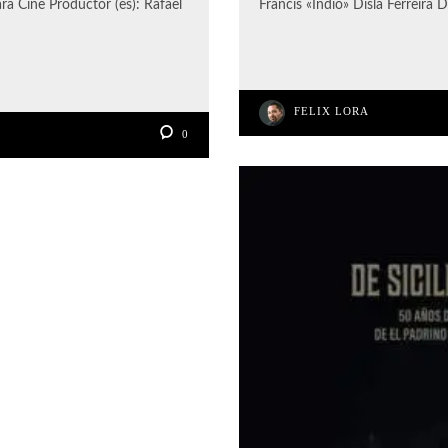
a Cine Productor (es): Rafael
Francis «Indio» Disla Ferreira 
FELIX LORA
0