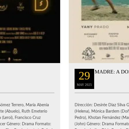
MADRE: A DOS
29
MAY
2025
ómez Terrero, María Abenia
Dirección: Desirée Diaz Silva G
nte (Abuelo), Ruth Emeterio
(Helena), Mónica Bardem (Doña
 (Leroi), Francisco Cruz
Pedro), Khotan Fernández (Mari
encer Género: Drama Formato:
(John) Género: Drama Formato