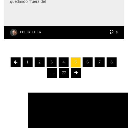
quedando “fuera del
FELIX LORA
0
1
2
3
4
5
6
7
8
…
77